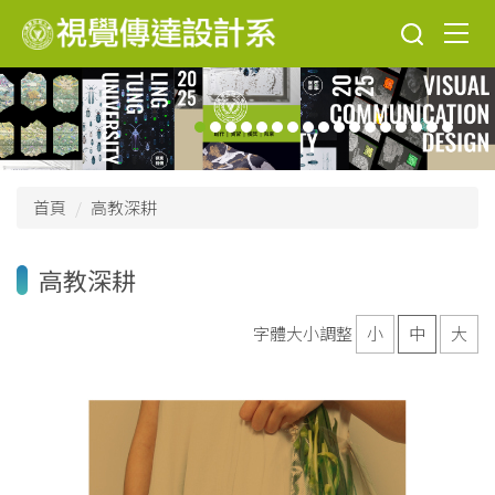
跳
到
主
要
內
容
區
首頁
高教深耕
高教深耕
字體大小調整
小
中
大