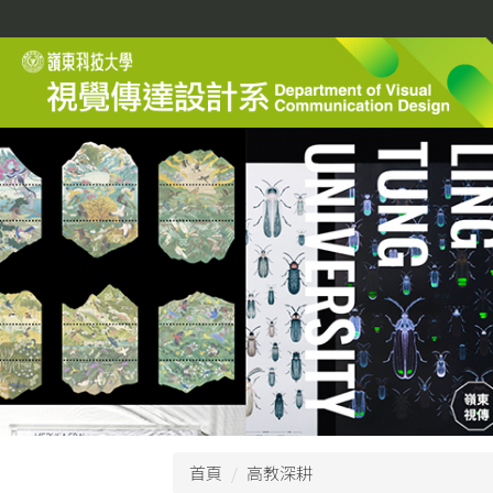
跳
到
主
要
內
容
區
首頁
高教深耕