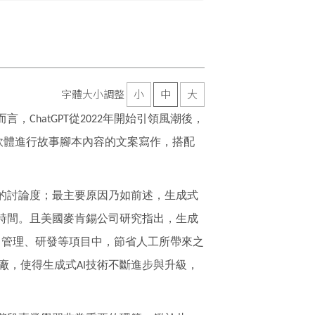
字體大小調整
小
中
大
而言，
從
年開始引領風潮後，
ChatGPT
2022
軟體進行故事腳本內容的文案寫作，搭配
的討論度；最主要原因乃如前述，生成式
時間。且美國麥肯錫公司研究指出，生成
、管理、研發等項目中，節省人工所帶來之
廠，使得生成式
技術不斷進步與升級，
AI