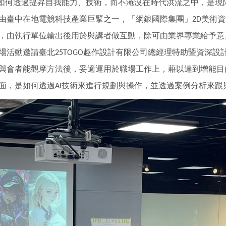
如何透過提昇自我能力、技術，而不淹沒在時代洪流之中，是現
由臺中在地電競科技產業巨擘之一，「網銀國際集團」
美術資
2D
，由執行單位輸出後用於與講者做互動，除可由業界專業給予意
場活動邀請臺北
趣作設計有限公司總經理特助暨資深設
25TOGO
與會者能觀摩方法後，妥適運用於職場工作上，藉以達到增能目
面，是如何透過
技術來進行規劃與操作，並透過案例分析來跟
AI