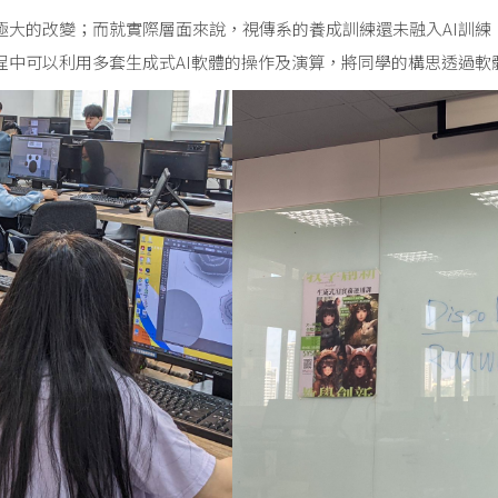
極大的改變；而就實際層面來說，視傳系的養成訓練還未融入AI訓
程中可以利用多套生成式AI軟體的操作及演算，將同學的構思透過軟