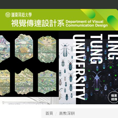
跳
到
主
要
內
容
區
首頁
高教深耕