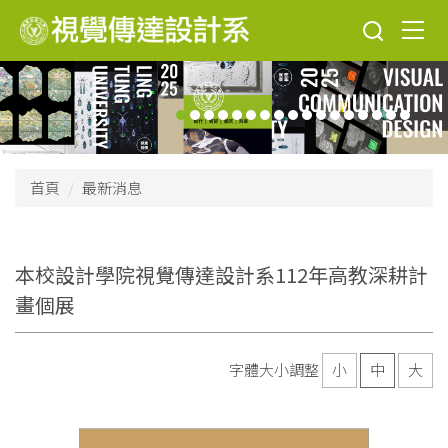
跳
到
主
要
內
容
區
首頁
最新消息
本校設計學院視覺傳達設計系112年高教深耕計
畫個展
字體大小調整
小
中
大