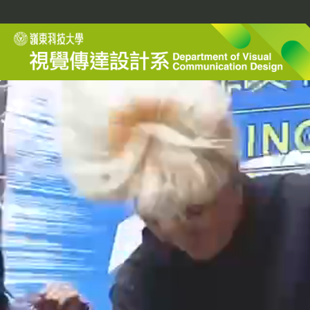
跳
到
主
要
內
容
區